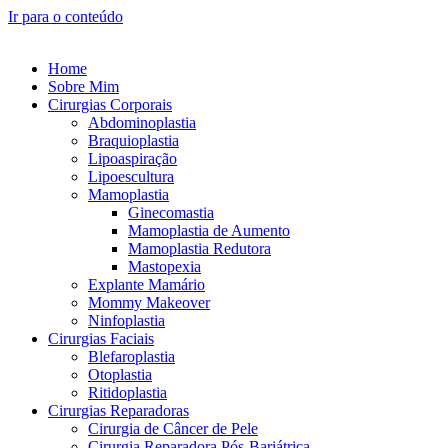
Ir para o conteúdo
Home
Sobre Mim
Cirurgias Corporais
Abdominoplastia
Braquioplastia
Lipoaspiração
Lipoescultura
Mamoplastia
Ginecomastia
Mamoplastia de Aumento
Mamoplastia Redutora
Mastopexia
Explante Mamário
Mommy Makeover
Ninfoplastia
Cirurgias Faciais
Blefaroplastia
Otoplastia
Ritidoplastia
Cirurgias Reparadoras
Cirurgia de Câncer de Pele
Cirurgia Reparadora Pós-Bariátrica