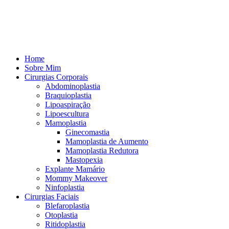
Home
Sobre Mim
Cirurgias Corporais
Abdominoplastia
Braquioplastia
Lipoaspiração
Lipoescultura
Mamoplastia
Ginecomastia
Mamoplastia de Aumento
Mamoplastia Redutora
Mastopexia
Explante Mamário
Mommy Makeover
Ninfoplastia
Cirurgias Faciais
Blefaroplastia
Otoplastia
Ritidoplastia