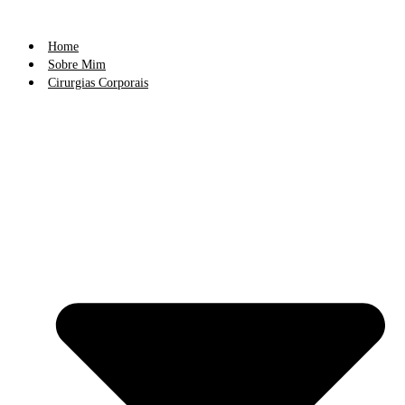
Ir
para
o
Home
conteúdo
Sobre Mim
Cirurgias Corporais