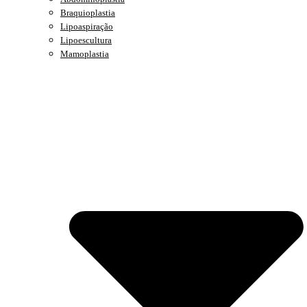
Braquioplastia
Lipoaspiração
Lipoescultura
Mamoplastia