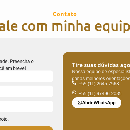
Contato
ale com minha equi
dade. Preencha o
Tire suas dúvidas ago
ocê em breve!
Nossa equipe de especialis
dar as melhores orientaçõe
+55 (11) 2645-7568
+55 (11) 97496-2085
Abrir WhatsApp
oto.