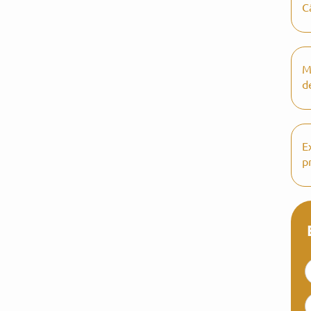
C
M
d
E
p