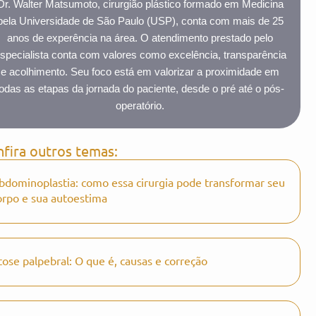
Dr. Walter Matsumoto, cirurgião plástico formado em Medicina
pela Universidade de São Paulo (USP), conta com mais de 25
anos de experência na área. O atendimento prestado pelo
specialista conta com valores como excelência, transparência
e acolhimento. Seu foco está em valorizar a proximidade em
todas as etapas da jornada do paciente, desde o pré até o pós-
operatório.
fira outros temas:
bdominoplastia: como essa cirurgia pode transformar seu
orpo e sua autoestima
tose palpebral: O que é, causas e correção