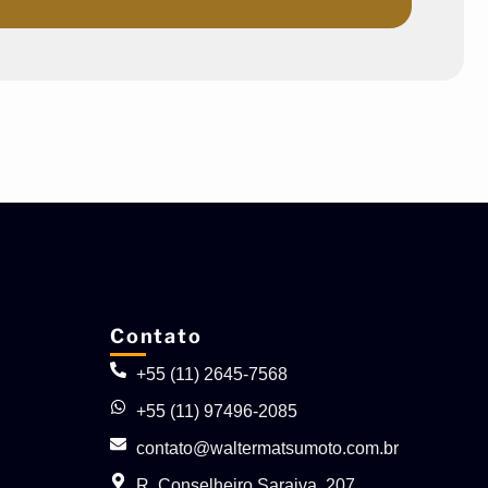
Contato
+55 (11) 2645-7568
+55 (11) 97496-2085
contato@waltermatsumoto.com.br
R. Conselheiro Saraiva, 207