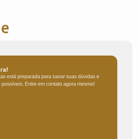
pe
ra!
tas está preparada para sanar suas dúvidas e
s possíveis. Entre em contato agora mesmo!